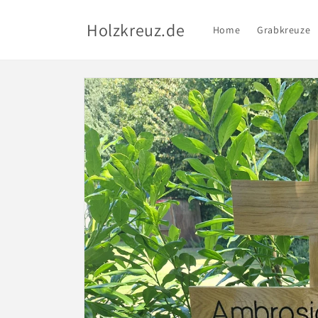
Direkt
zum
Holzkreuz.de
Inhalt
Home
Grabkreuze
Zu
Produktinformationen
springen