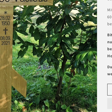
Mi
60
be
Bi
nu
be
Ho
Du
we