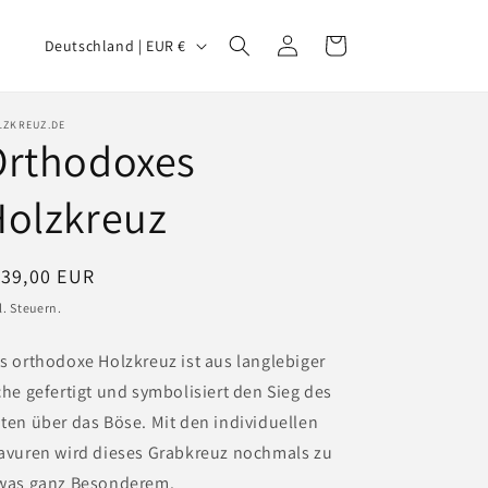
L
Einloggen
Warenkorb
Deutschland | EUR €
a
n
LZKREUZ.DE
d
Orthodoxes
/
Holzkreuz
R
e
g
ormaler
139,00 EUR
eis
i
l. Steuern.
o
s orthodoxe Holzkreuz ist aus langlebiger
n
che gefertigt und symbolisiert den Sieg des
ten über das Böse. Mit den individuellen
avuren wird dieses Grabkreuz nochmals zu
was ganz Besonderem.